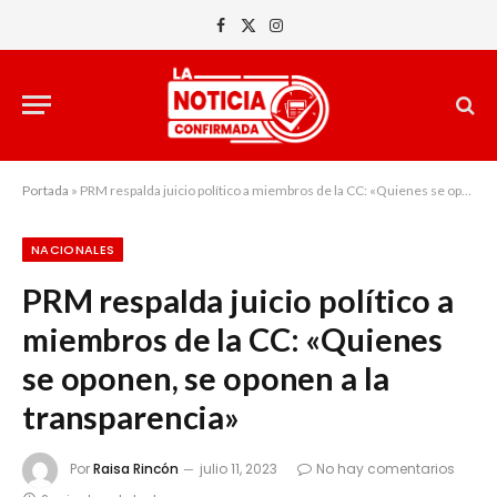
Facebook
X
Instagram
(Twitter)
Portada
»
PRM respalda juicio político a miembros de la CC: «Quienes se oponen, se oponen a la transparencia»
NACIONALES
PRM respalda juicio político a
miembros de la CC: «Quienes
se oponen, se oponen a la
transparencia»
Por
Raisa Rincón
julio 11, 2023
No hay comentarios