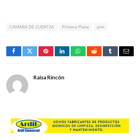
CAMARA DE CUENTAS
Primera Plana
prm
Facebook
Gorjeo
Pinterest
LinkedIn
WhatsApp
Reddit
Tumblr
Corre
electr
Raisa Rincón