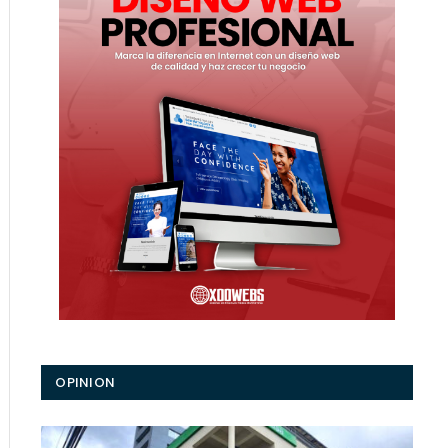
ico
OPINION