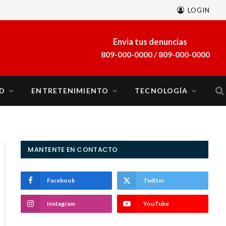
LOGIN
A finales de marzo se sumará al sistema eléctrico del país la planta a gas natural Energía 2000
Envia tus denuncias
809-000-0000 / 809-000-0000
D
ENTRETENIMIENTO
TECNOLOGÍA
MANTENTE EN CONTACTO
Facebook
Twitter
Instagram
YouTube