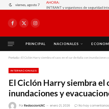
viernes, agosto 7
Facebook
X
Instagram
(Twitter)
PRINCIPAL
NACIONALES
ECONOM
Portada
»
El Ciclón Harry siembra el caos en el sur de Italia con inundaciones
INTERNACIONALES
El Ciclón Harry siembra el c
inundaciones y evacuacion
Por
RedaccionLNC
enero 21, 2026
No hay comentarios