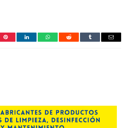
Pinterest
LinkedIn
WhatsApp
Reddit
Tumblr
Correo
electrón