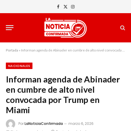
Facebook
X
Instagram
(Twitter)
Portada
»
Informan agenda de Abinader en cumbre de alto nivel convocada por Trump en Miami
NACIONALES
Informan agenda de Abinader
en cumbre de alto nivel
convocada por Trump en
Miami
Por
LaNoticiaConfirmada
marzo 6, 2026