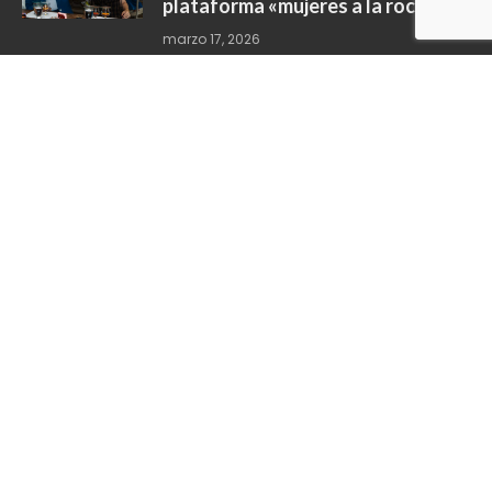
plataforma «mujeres a la roca»
marzo 17, 2026
Facebook
X
Instagram
YouTube
(Twitter)
PRINCIPAL
NACIONALES
ECONOMÍA
INTERNACIONALES
DEPORTES
SALUD