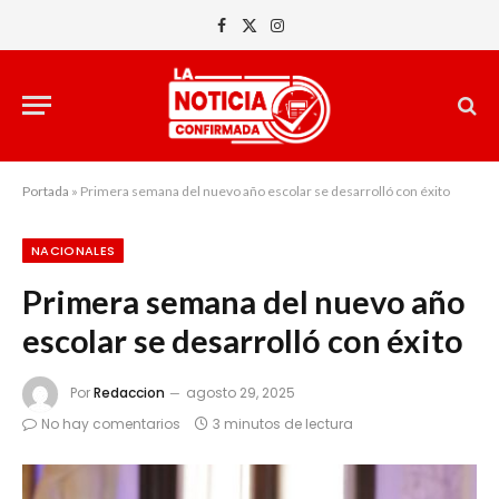
Facebook
X
Instagram
(Twitter)
Portada
»
Primera semana del nuevo año escolar se desarrolló con éxito
NACIONALES
Primera semana del nuevo año
escolar se desarrolló con éxito
Por
Redaccion
agosto 29, 2025
No hay comentarios
3 minutos de lectura