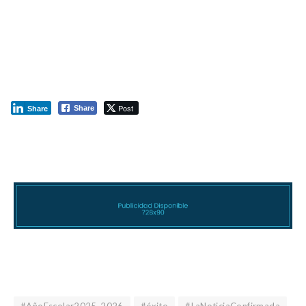
Post
Share
Share
#AñoEscolar2025-2026
#éxito
#LaNoticiaConfirmada