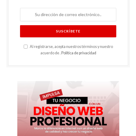
Centro Histórico Ron Barceló
recibe a comunicadoras bajo la
plataforma «mujeres a la roca»
marzo 17, 2026
Yeni Berenice insta a una
cooperación internacional del
siglo XXI contra el narcotráfico
marzo 12, 2026
Suscríbete a las
actualizaciones
Obtenga las últimas noticias