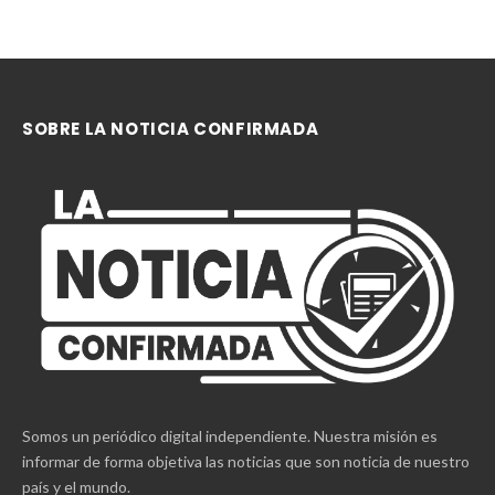
OPINION
La batalla por la confianza pública: El caso
SeNaSa y la carga de la justicia
Por
Raisa Rincón
diciembre 7, 2025
0
El arresto de Santiago Hazim, exdirector del Seguro Nacional
de Salud (SeNaSa), junto a otros…