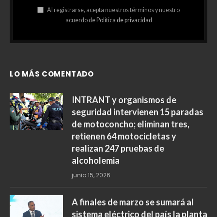
Contáctanos: lanoticiaconfirmada@gmail.com
Facebook
X
Instagram
YouTube
WhatsApp
(Twitter)
Suscríbete a las
actualizaciones
Obtenga las últimas noticias
Al registrarse, acepta nuestros términos y nuestro