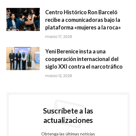
NACIONALES
INTRANT y organismos de seguridad
intervienen 15 paradas de motoconcho;
eliminan tres, retienen 64 motocicletas y
realizan 247 pruebas de alcoholemia
Por
RedaccionLNC
junio 15, 2026
0
Santo Domingo. – Como parte de los esfuerzos para
fortalecer la seguridad vial, reducir la…
A finales de marzo se sumará al
sistema eléctrico del país la
planta a gas natural Energía 2000
marzo 18, 2026