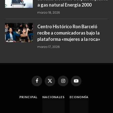
acuerdo de
Política de privacidad
LO MÁS COMENTADO
INTRANT y organismos de
seguridad intervienen 15 paradas
de motoconcho; eliminan tres,
retienen 64 motocicletas y
realizan 247 pruebas de
alcoholemia
junio 15, 2026
A finales de marzo se sumará al
sistema eléctrico del país la planta
a gas natural Energía 2000