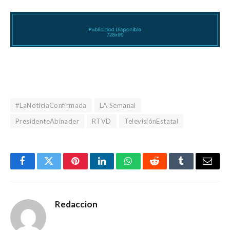
#LaNoticiaConfirmada
LA Semanal
PresidenteAbinader
RTVD
TelevisiónEstatal
Facebook
Gorjeo
Pinterest
LinkedIn
WhatsApp
Reddit
Tumblr
Corre
electr
Redaccion