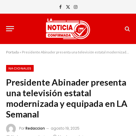
Facebook
X
Instagram
(Twitter)
Portada
»
Presidente Abinader presenta una televisión estatal modernizada y equipada en LA Semanal
NACIONALES
Presidente Abinader presenta
una televisión estatal
modernizada y equipada en LA
Semanal
Por
Redaccion
agosto 19, 2025