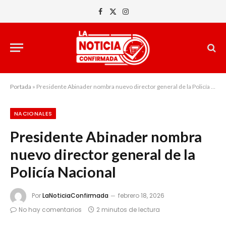
Facebook
X
Instagram
(Twitter)
Portada
»
Presidente Abinader nombra nuevo director general de la Policía Nacional
NACIONALES
Presidente Abinader nombra
nuevo director general de la
Policía Nacional
Por
LaNoticiaConfirmada
febrero 18, 2026
No hay comentarios
2 minutos de lectura