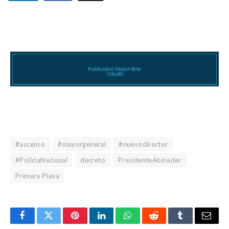
#ascenso
#mayorgeneral
#nuevodirector
#PolicíaNacional
decreto
PresidenteAbinader
Primera Plana
Facebook
Gorjeo
Pinterest
LinkedIn
WhatsApp
Reddit
Tumblr
Corre