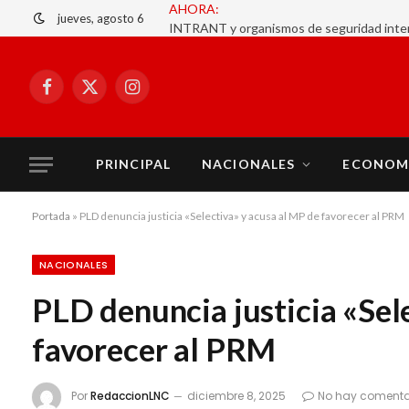
jueves, agosto 6
Facebook
X
Instagram
(Twitter)
PRINCIPAL
NACIONALES
ECONOM
Portada
»
PLD denuncia justicia «Selectiva» y acusa al MP de favorecer al PRM
NACIONALES
PLD denuncia justicia «Sel
favorecer al PRM
Por
RedaccionLNC
diciembre 8, 2025
No hay comenta