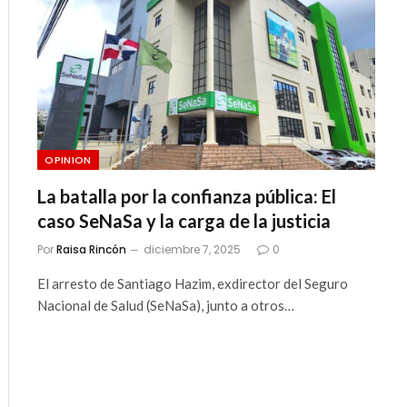
ico
OPINION
La batalla por la confianza pública: El
caso SeNaSa y la carga de la justicia
Por
Raisa Rincón
diciembre 7, 2025
0
El arresto de Santiago Hazim, exdirector del Seguro
Nacional de Salud (SeNaSa), junto a otros…