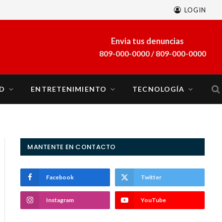
LOGIN
A finales de marzo se sumará al sistema eléctrico del país la planta a gas natural Energía 2000
Envia tus denuncias
809-000-0000 / 809-000-0000
D
ENTRETENIMIENTO
TECNOLOGÍA
MANTENTE EN CONTACTO
Facebook
Twitter
Instagram
YouTube