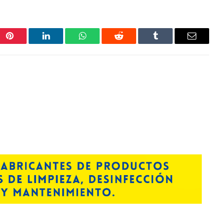
Pinterest
LinkedIn
WhatsApp
Reddit
Tumblr
Correo
electrón