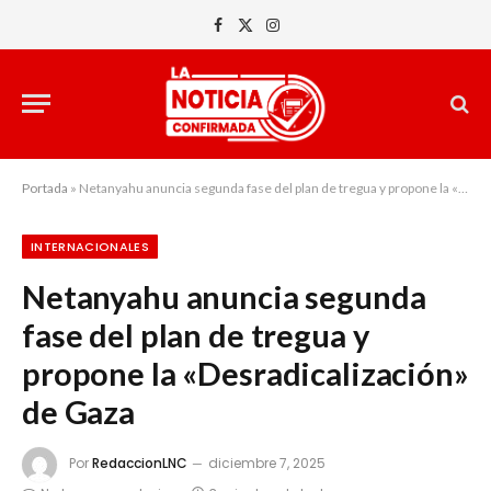
Facebook
X
Instagram
(Twitter)
Portada
»
Netanyahu anuncia segunda fase del plan de tregua y propone la «Desradicalización» de Gaza
INTERNACIONALES
Netanyahu anuncia segunda
fase del plan de tregua y
propone la «Desradicalización»
de Gaza
Por
RedaccionLNC
diciembre 7, 2025