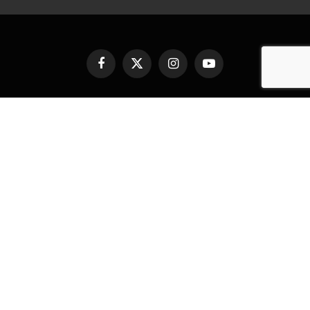
Facebook
X
Instagram
YouTube
(Twitter)
PRINCIPAL
NACIONALES
ECONOMÍA
INTERNACIONALES
DEPORTES
SALUD
ENTRETENIMIENTO
TECNOLOGÍA