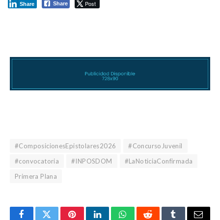
Post
Share
Share
#ComposicionesEpistolares2026
#ConcursoJuvenil
#convocatoria
#INPOSDOM
#LaNoticiaConfirmada
Primera Plana