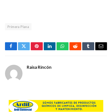
Primera Plana
Facebook
Gorjeo
Pinterest
LinkedIn
WhatsApp
Reddit
Tumblr
Corre
electr
Raisa Rincón