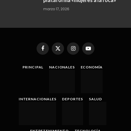
plataforma «mujeres a la roca»
marzo 17, 2026
Facebook
X
Instagram
YouTube
(Twitter)
PRINCIPAL
NACIONALES
ECONOMÍA
INTERNACIONALES
DEPORTES
SALUD
ENTRETENIMIENTO
TECNOLOGÍA