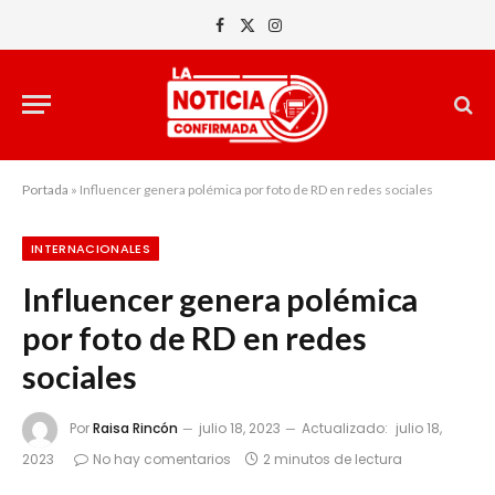
Facebook
X
Instagram
(Twitter)
Portada
»
Influencer genera polémica por foto de RD en redes sociales
INTERNACIONALES
Influencer genera polémica
por foto de RD en redes
sociales
Por
Raisa Rincón
julio 18, 2023
Actualizado:
julio 18,
2023
No hay comentarios
2 minutos de lectura