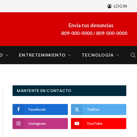
LOGIN
A finales de marzo se sumará al sistema eléctrico del país la planta a gas natural Energía 2000
Envia tus denuncias
809-000-0000 / 809-000-0000
D
ENTRETENIMIENTO
TECNOLOGÍA
MANTENTE EN CONTACTO
Facebook
Twitter
Instagram
YouTube