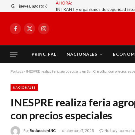
jueves, agosto 6
Facebook
X
Instagram
(Twitter)
PRINCIPAL
NACIONALES
ECONOM
Portada
»
INESPRE realiza feria agropecuaria en San Cristóbal con precios esp
NACIONALES
INESPRE realiza feria agro
con precios especiales
Por
RedaccionLNC
diciembre 7, 2025
No hay comenta