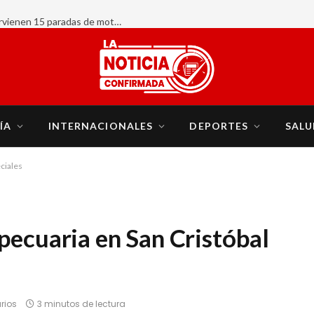
AHORA:
ÍA
INTERNACIONALES
DEPORTES
SALU
eciales
pecuaria en San Cristóbal
rios
3 minutos de lectura