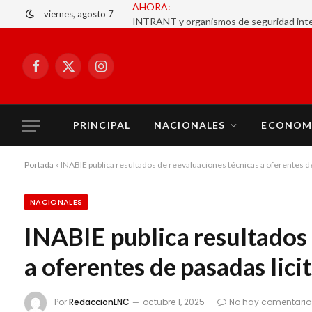
viernes, agosto 7
Facebook
X
Instagram
(Twitter)
PRINCIPAL
NACIONALES
ECONOM
Portada
»
INABIE publica resultados de reevaluaciones técnicas a oferentes de
NACIONALES
INABIE publica resultados 
a oferentes de pasadas lici
Por
RedaccionLNC
octubre 1, 2025
No hay comentario