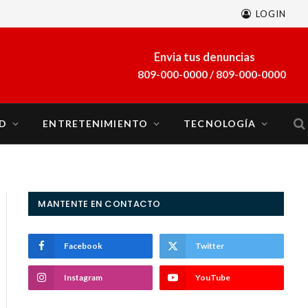
LOGIN
A finales de marzo se sumará al sistema eléctrico del país la planta a gas natural Energía 2000
Envia tus denuncias
809-000-0000 / 809-000-0000
D
ENTRETENIMIENTO
TECNOLOGÍA
MANTENTE EN CONTACTO
Facebook
Twitter
Instagram
YouTube