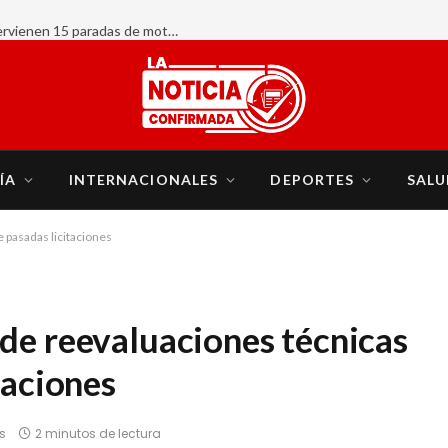
AHORA:
ÍA
INTERNACIONALES
DEPORTES
SALU
 pasadas licitaciones
de reevaluaciones técnicas
taciones
s
2 minutos de lectura