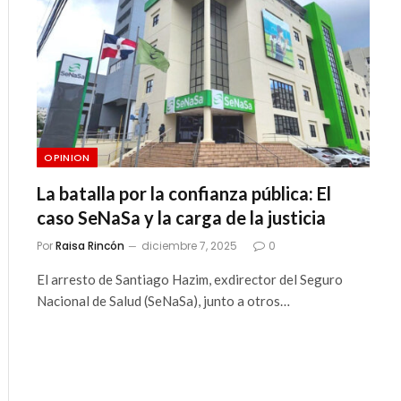
ico
OPINION
La batalla por la confianza pública: El
caso SeNaSa y la carga de la justicia
Por
Raisa Rincón
diciembre 7, 2025
0
El arresto de Santiago Hazim, exdirector del Seguro
Nacional de Salud (SeNaSa), junto a otros…