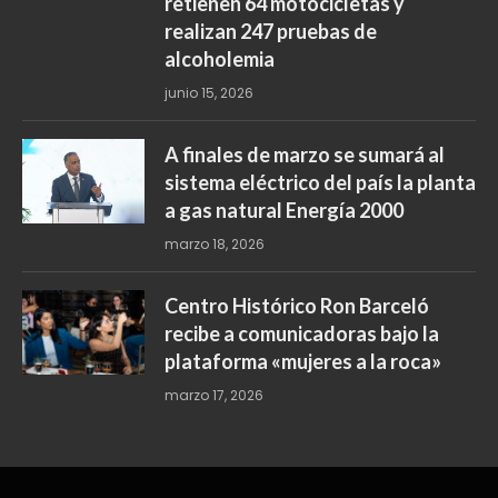
Obtenga las últimas noticias
Al registrarse, acepta nuestros términos y nuestro
acuerdo de
Política de privacidad
LO MÁS COMENTADO
INTRANT y organismos de
seguridad intervienen 15 paradas
de motoconcho; eliminan tres,
retienen 64 motocicletas y