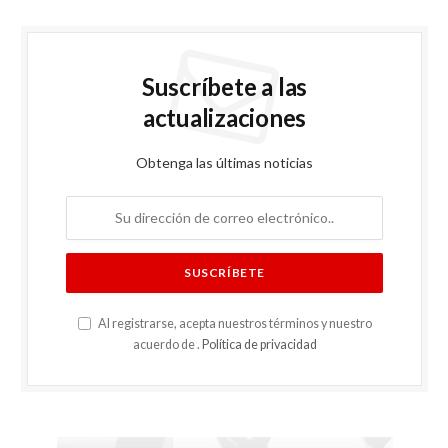
fortalecer la seguridad vial, reducir la…
A finales de marzo se sumará al
sistema eléctrico del país la
planta a gas natural Energía 2000
marzo 18, 2026
Centro Histórico Ron Barceló
recibe a comunicadoras bajo la
plataforma «mujeres a la roca»
marzo 17, 2026
Yeni Berenice insta a una
cooperación internacional del
siglo XXI contra el narcotráfico
marzo 12, 2026