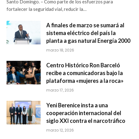
NACIONALES
INTRANT y organismos de seguridad
intervienen 15 paradas de motoconcho;
eliminan tres, retienen 64 motocicletas y
realizan 247 pruebas de alcoholemia
Por
RedaccionLNC
junio 15, 2026
0
Santo Domingo. – Como parte de los esfuerzos para