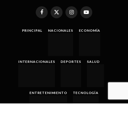
realizan 247 pruebas de
alcoholemia
junio 15, 2026
A finales de marzo se sumará al
sistema eléctrico del país la planta
a gas natural Energía 2000
marzo 18, 2026
Centro Histórico Ron Barceló
recibe a comunicadoras bajo la
plataforma «mujeres a la roca»
marzo 17, 2026