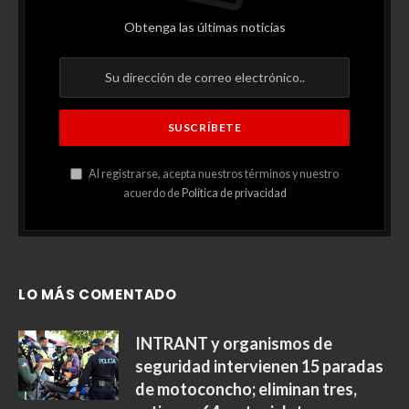
Somos un periódico digital independiente. Nuestra misión es
informar de forma objetiva las noticias que son noticia de nuestro
país y el mundo.
Contáctanos: lanoticiaconfirmada@gmail.com
Facebook
X
Instagram
YouTube
WhatsApp
(Twitter)
Suscríbete a las
actualizaciones