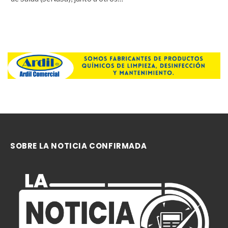
OPINION
La batalla por la confianza pública: El caso
SeNaSa y la carga de la justicia
Por
Raisa Rincón
diciembre 7, 2025
0
El arresto de Santiago Hazim, exdirector del Seguro Nacional
de Salud (SeNaSa), junto a otros…