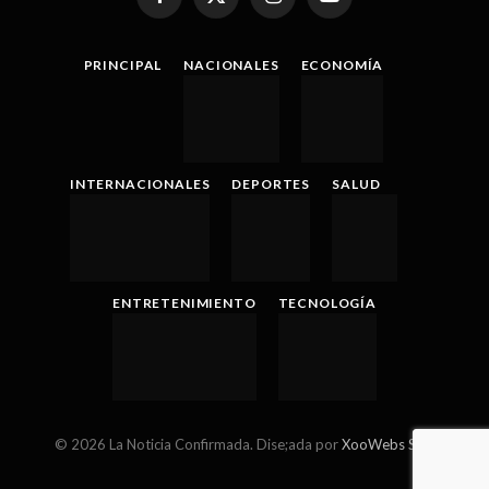
Facebook
X
Instagram
YouTube
(Twitter)
PRINCIPAL
NACIONALES
ECONOMÍA
INTERNACIONALES
DEPORTES
SALUD
ENTRETENIMIENTO
TECNOLOGÍA
© 2026 La Noticia Confirmada. Dise;ada por
XooWebs SRL
.