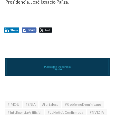
Presidencia, José Ignacio Paliza.
Post
Share
Share
# MOU
#ENIA
#fortalece
#GobiernoDominicano
#InteligenciaArtificial
#LaNoticiaConfirmada
#NVIDIA