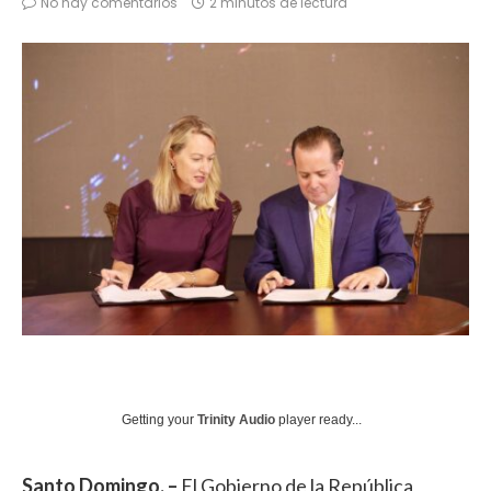
No hay comentarios
2 minutos de lectura
Getting your
Trinity Audio
player ready...
Santo Domingo. –
El Gobierno de la República