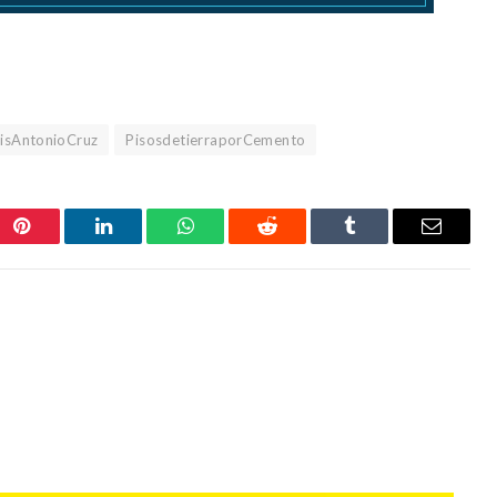
uisAntonioCruz
PisosdetierraporCemento
Pinterest
LinkedIn
WhatsApp
Reddit
Tumblr
Correo
electrón