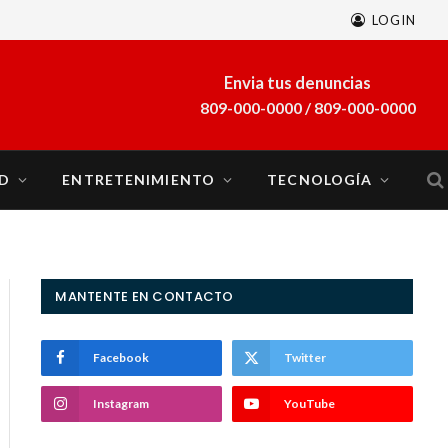
LOGIN
A finales de marzo se sumará al sistema eléctrico del país la planta a gas natural Energía 2000
Envia tus denuncias
809-000-0000 / 809-000-0000
D
ENTRETENIMIENTO
TECNOLOGÍA
MANTENTE EN CONTACTO
Facebook
Twitter
Instagram
YouTube