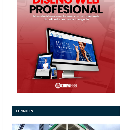
ico
OPINION