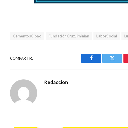
CementosCibao
FundaciónCruzJiminian
LaborSocial
L
COMPARTIR.
Facebook
Gorjeo
Redaccion