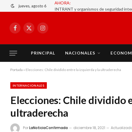
jueves, agosto 6
Facebook
X
Instagram
(Twitter)
PRINCIPAL
NACIONALES
ECONOM
Portada
»
Elecciones: Chile dividido entre la izquierda y la ultraderecha
INTERNACIONALES
Elecciones: Chile dividido e
ultraderecha
Por
LaNoticiaConfirmada
diciembre 18, 2021
Actualizado