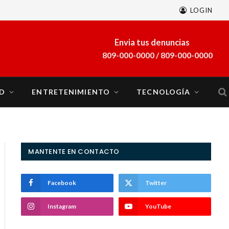
LOGIN
A finales de marzo se sumará al sistema eléctrico del país la planta a gas natural Energía 2000
Envia tus denuncias
809-000-0000 / 809-000-0000
D
ENTRETENIMIENTO
TECNOLOGÍA
MANTENTE EN CONTACTO
Facebook
Twitter
Instagram
YouTube