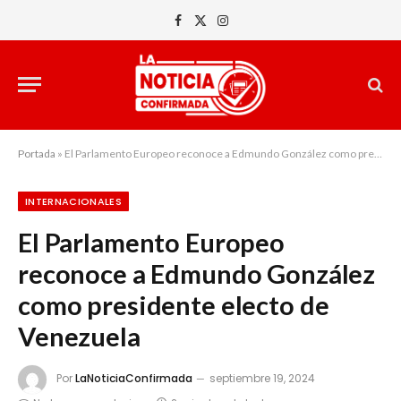
Facebook
X
Instagram
(Twitter)
Portada
»
El Parlamento Europeo reconoce a Edmundo González como presidente electo de Venezuela
INTERNACIONALES
El Parlamento Europeo
reconoce a Edmundo González
como presidente electo de
Venezuela
Por
LaNoticiaConfirmada
septiembre 19, 2024