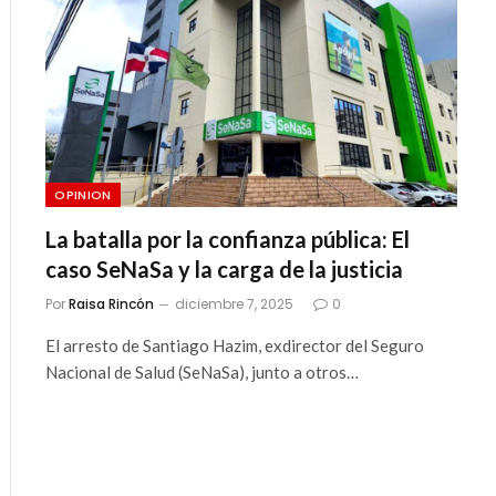
ico
OPINION
La batalla por la confianza pública: El
caso SeNaSa y la carga de la justicia
Por
Raisa Rincón
diciembre 7, 2025
0
El arresto de Santiago Hazim, exdirector del Seguro
Nacional de Salud (SeNaSa), junto a otros…