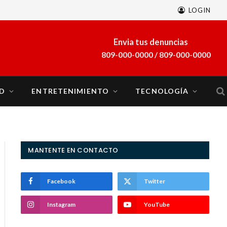
LOGIN
A finales de marzo se sumará al sistema eléctrico del país la planta a gas natural Energía 2000
Envia tus denuncias
809-000-0000 / 809-000-0000
D
ENTRETENIMIENTO
TECNOLOGÍA
MANTENTE EN CONTACTO
Facebook
Twitter
Instagram
YouTube