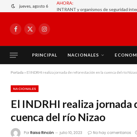
jueves, agosto 6
Facebook
X
Instagram
(Twitter)
PRINCIPAL
NACIONALES
ECONOM
Portada
»
El INDRHI realiza jornada de reforestación en la cuenca del río Nizao
NACIONALES
El INDRHI realiza jornada 
cuenca del río Nizao
Por
Raisa Rincón
julio 10, 2023
No hay comentarios