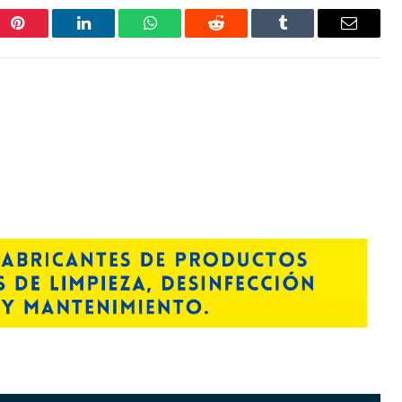
Pinterest
LinkedIn
WhatsApp
Reddit
Tumblr
Correo
electrón