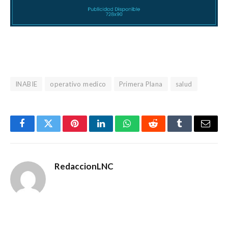
INABIE
operativo medico
Primera Plana
salud
Facebook
Gorjeo
Pinterest
LinkedIn
WhatsApp
Reddit
Tumblr
Corre
electr
RedaccionLNC