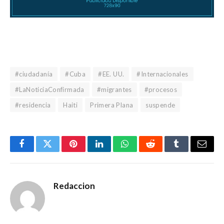
#ciudadanía
#Cuba
#EE. UU.
#Internacionales
#LaNoticiaConfirmada
#migrantes
#procesos
#residencia
Haiti
Primera Plana
suspende
Facebook
Gorjeo
Pinterest
LinkedIn
WhatsApp
Reddit
Tumblr
Corre
electr
Redaccion