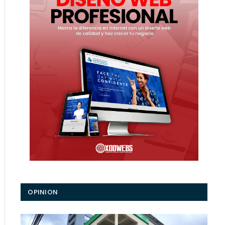
ico
OPINION