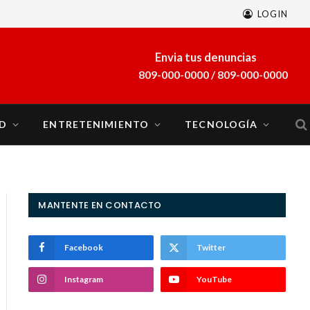
LOGIN
A finales de marzo se sumará al sistema eléctrico del país la planta a gas natural Energía 2000
Envia tus denuncias
809-000-0000 / 809-000-0000
D
ENTRETENIMIENTO
TECNOLOGÍA
MANTENTE EN CONTACTO
Facebook
Twitter
Instagram
YouTube