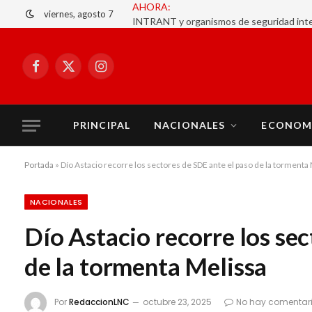
viernes, agosto 7
Facebook
X
Instagram
(Twitter)
PRINCIPAL
NACIONALES
ECONOM
Portada
»
Dío Astacio recorre los sectores de SDE ante el paso de la tormenta
NACIONALES
Dío Astacio recorre los sec
de la tormenta Melissa
Por
RedaccionLNC
octubre 23, 2025
No hay comentar