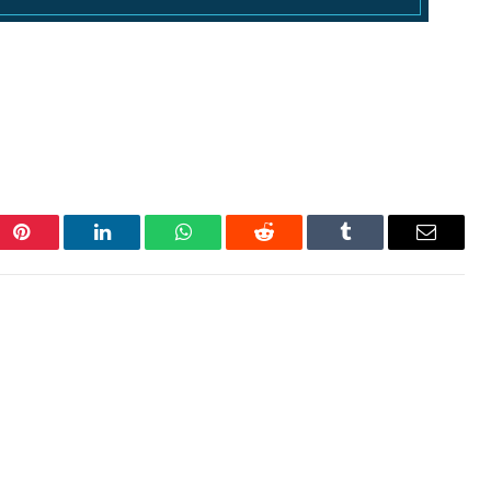
Pinterest
LinkedIn
WhatsApp
Reddit
Tumblr
Correo
electrón