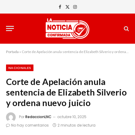
Facebook
X
Instagram
(Twitter)
Portada
»
Corte de Apelación anula sentencia de Elizabeth Silverio y ordena nuevo juicio
NACIONALES
Corte de Apelación anula
sentencia de Elizabeth Silverio
y ordena nuevo juicio
Por
RedaccionLNC
octubre 10, 2025
No hay comentarios
2 minutos de lectura