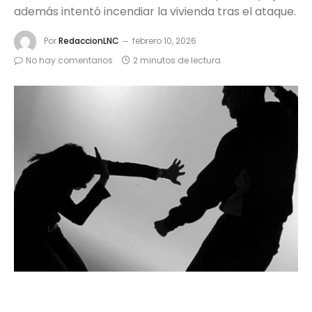
además intentó incendiar la vivienda tras el ataque.
Por
RedaccionLNC
febrero 10, 2026
No hay comentarios
2 minutos de lectura