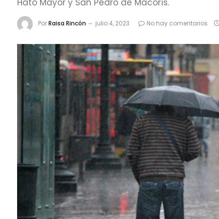
Hato Mayor y San Pedro de Macorís.
Por
Raisa Rincón
julio 4, 2023
No hay comentarios