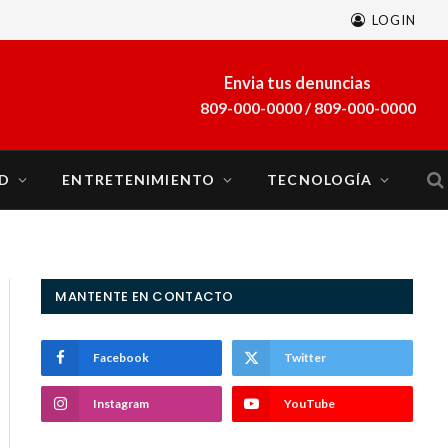
LOGIN
A finales de marzo se sumará al sistema eléctrico del país la planta a gas natural Energía 2000
Envia tus denuncias
809-000-0000 / 809-000-0000
D
ENTRETENIMIENTO
TECNOLOGÍA
MANTENTE EN CONTACTO
Facebook
Twitter
Instagram
YouTube