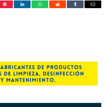
Pinterest
LinkedIn
WhatsApp
Reddit
Tumblr
Correo
electrón