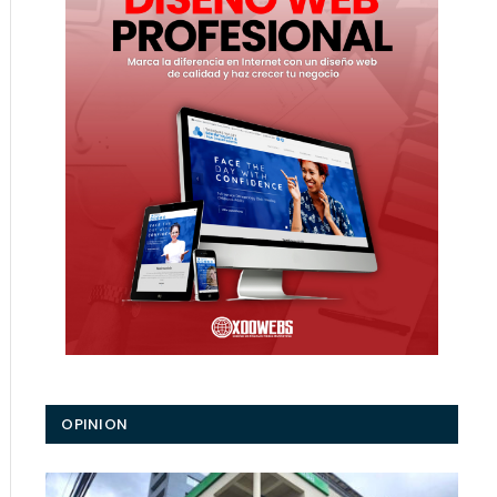
ico
OPINION