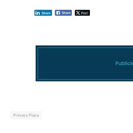
Post
Share
Share
Primera Plana