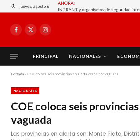
jueves, agosto 6
Facebook
X
Instagram
(Twitter)
PRINCIPAL
NACIONALES
ECONOM
Portada
»
COE coloca seis provincias en alerta verde por vaguada
NACIONALES
COE coloca seis provincias 
vaguada
Las provincias en alerta son: Monte Plata, Dist