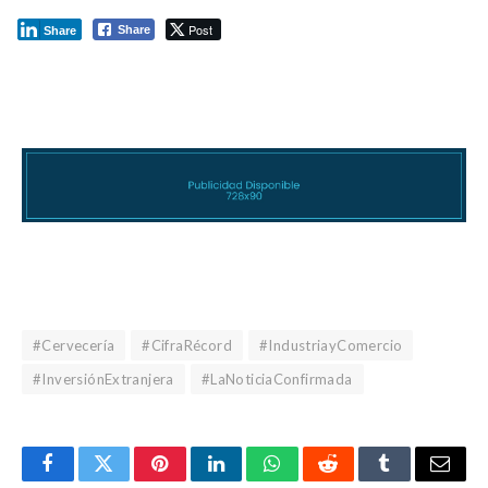
Post
Share
Share
#Cervecería
#CifraRécord
#IndustriayComercio
#InversiónExtranjera
#LaNoticiaConfirmada
Facebook
Gorjeo
Pinterest
LinkedIn
WhatsApp
Reddit
Tumblr
Corre