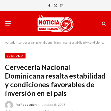
Facebook
X
Instagram
(Twitter)
Portada
»
Cervecería Nacional Dominicana resalta estabilidad y condiciones favorables de inversión en el país
ECONOMÍA
Cervecería Nacional
Dominicana resalta estabilidad
y condiciones favorables de
inversión en el país
Por
Redaccion
octubre 16, 2025