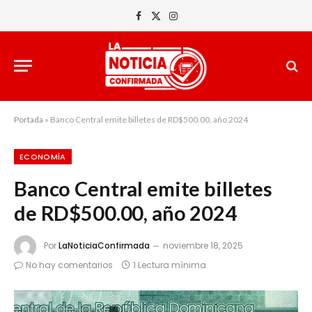
Facebook
X
Instagram
(Twitter)
Portada
»
Banco Central emite billetes de RD$500.00, año 2024
ECONOMÍA
Banco Central emite billetes
de RD$500.00, año 2024
Por
LaNoticiaConfirmada
noviembre 18, 2025
No hay comentarios
1 Lectura mínima