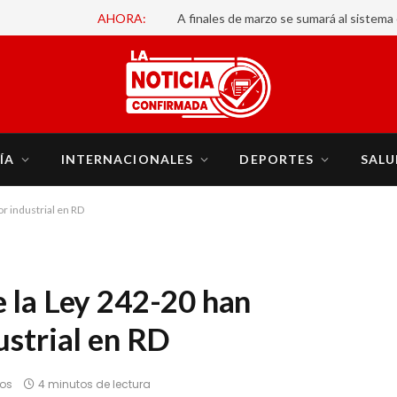
AHORA:
ÍA
INTERNACIONALES
DEPORTES
SALU
r industrial en RD
 la Ley 242-20 han
ustrial en RD
ios
4 minutos de lectura