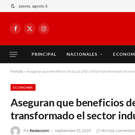
jueves, agosto 6
Facebook
X
Instagram
(Twitter)
PRINCIPAL
NACIONALES
ECONOM
Portada
»
Aseguran que beneficios de la Ley 242-20 han transformado el secto
ECONOMÍA
Aseguran que beneficios de
transformado el sector ind
Por
Redaccion
septiembre 23, 2024
No hay comentar