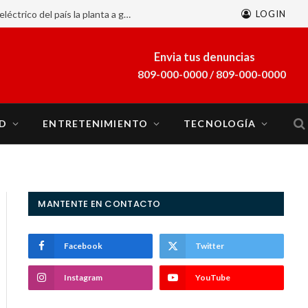
LOGIN
A finales de marzo se sumará al sistema eléctrico del país la planta a gas natural Energía 2000
Envia tus denuncias
809-000-0000 / 809-000-0000
D
ENTRETENIMIENTO
TECNOLOGÍA
MANTENTE EN CONTACTO
Facebook
Twitter
Instagram
YouTube