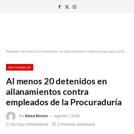
Facebook
X
Instagram
(Twitter)
Portada
»
Al menos 20 detenidos en allanamientos contra empleados de la Procuraduría
NACIONALES
Al menos 20 detenidos en
allanamientos contra
empleados de la Procuraduría
Por
Raisa Rincón
agosto 1, 2023
No hay comentarios
2 minutos de lectura