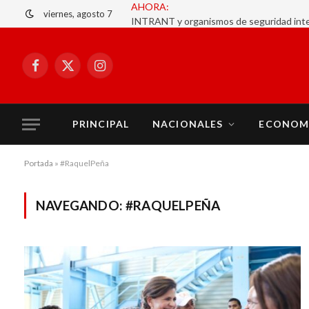
AHORA:
viernes, agosto 7
Facebook
X
Instagram
(Twitter)
PRINCIPAL
NACIONALES
ECONOM
Portada
»
#RaquelPeña
NAVEGANDO:
#RAQUELPEÑA