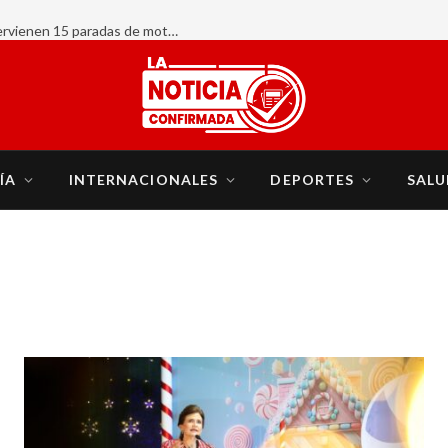
INTRANT y organismos de seguridad intervienen 15 paradas de motoconcho; eliminan tres, retienen 64 motocicletas y realizan 247 pruebas de alcoholemia
ÍA
INTERNACIONALES
DEPORTES
SALU