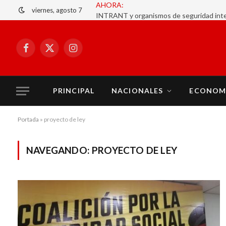
AHORA:
viernes, agosto 7
Facebook
X
Instagram
(Twitter)
PRINCIPAL
NACIONALES
ECONOM
Portada
»
proyecto de ley
NAVEGANDO:
PROYECTO DE LEY