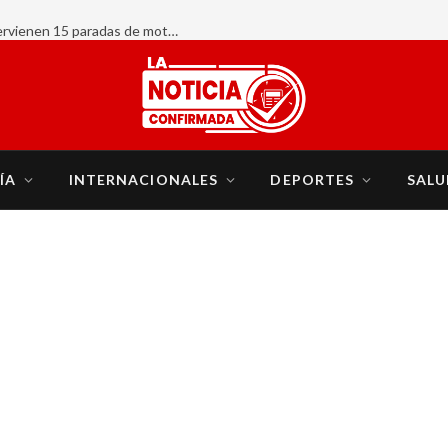
INTRANT y organismos de seguridad intervienen 15 paradas de motoconcho; eliminan tres, retienen 64 motocicletas y realizan 247 pruebas de alcoholemia
ÍA
INTERNACIONALES
DEPORTES
SALU