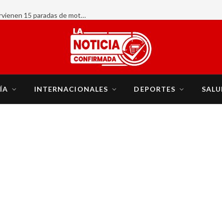
INTRANT y organismos de seguridad intervienen 15 paradas de motoconcho; eliminan tres, retienen 64 motocicletas y realizan 247 pruebas de alcoholemia
ÍA
INTERNACIONALES
DEPORTES
SALU