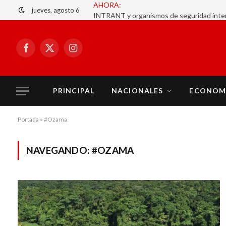
AHORA:
jueves, agosto 6
Facebook
X
Instagram
(Twitter)
PRINCIPAL
NACIONALES
ECONOM
Portada
»
#Ozama
NAVEGANDO:
#OZAMA