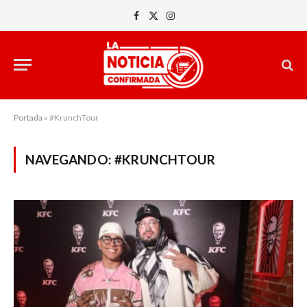
Facebook
X
Instagram
(Twitter)
Portada
»
#KrunchTour
NAVEGANDO:
#KRUNCHTOUR