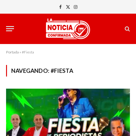
Facebook
X
Instagram
(Twitter)
Portada
»
#Fiesta
NAVEGANDO:
#FIESTA