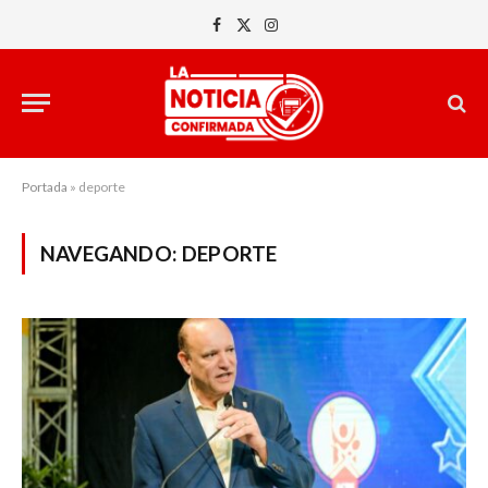
Facebook
X
Instagram
(Twitter)
Portada
»
deporte
NAVEGANDO:
DEPORTE