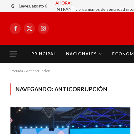
AHORA:
jueves, agosto 6
Facebook
X
Instagram
(Twitter)
PRINCIPAL
NACIONALES
ECONOM
Portada
»
Anticorrupción
NAVEGANDO:
ANTICORRUPCIÓN