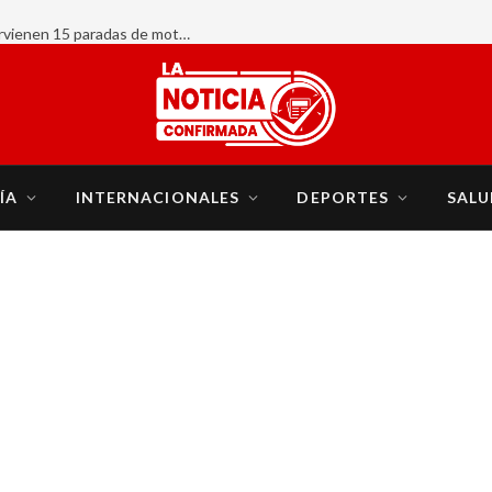
INTRANT y organismos de seguridad intervienen 15 paradas de motoconcho; eliminan tres, retienen 64 motocicletas y realizan 247 pruebas de alcoholemia
ÍA
INTERNACIONALES
DEPORTES
SALU